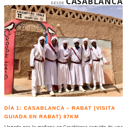
CASABLANCA
DESDE
DÍA 1: CASABLANCA – RABAT (VISITA
GUIADA EN RABAT) 87KM