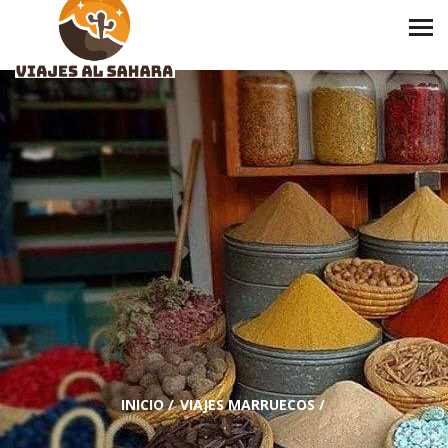
INICIO
/
VIAJES MARRUECOS
/