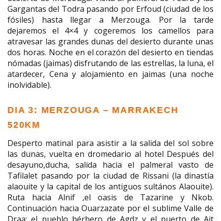
Gargantas del Todra pasando por Erfoud (ciudad de los
fósiles) hasta llegar a Merzouga. Por la tarde
dejaremos el 4×4 y cogeremos los camellos para
atravesar las grandes dunas del desierto durante unas
dos horas. Noche en el corazón del desierto en tiendas
nómadas (jaimas) disfrutando de las estrellas, la luna, el
atardecer, Cena y alojamiento en jaimas (una noche
inolvidable).
DIA 3: MERZOUGA – MARRAKECH
520KM
Desperto matinal para asistir a la salida del sol sobre
las dunas, vuelta en dromedario al hotel Después del
desayuno,ducha, salida hacia el palmeral vasto de
Tafilalet pasando por la ciudad de Rissani (la dinastía
alaouite y la capital de los antiguos sultános Alaouite).
Ruta hacia Alnif ,el oasis de Tazarine y Nkob.
Continuación hacia Ouarzazate por el sublime Valle de
Draa; el pueblo bérbero de Agdz y el puerto de Ait